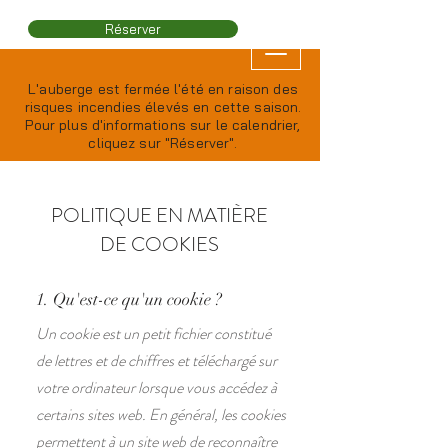
Réserver
L'auberge est fermée l'été en raison des
risques incendies élevés en cette saison.
Pour plus d'informations sur le calendrier,
cliquez sur "Réserver".
POLITIQUE EN MATIÈRE
DE COOKIES
1. Qu'est-ce qu'un cookie ?
Un cookie est un petit fichier constitué
de lettres et de chiffres et téléchargé sur
votre ordinateur lorsque vous accédez à
certains sites web. En général, les cookies
permettent à un site web de reconnaître