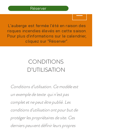
Réserver
L'auberge est fermée l'été en raison des
risques incendies élevés en cette saison.
Pour plus d'informations sur le calendrier,
cliquez sur "Réserver".
CONDITIONS
D’UTILISATION
Conditions d’utilisation. Ce modèle est
un exemple de texte qui n’est pas
complet et ne peut être publié. Les
conditions d'utilisation ont pour but de
protéger les propriétaires de site. Ces
derniers peuvent définir leurs propres