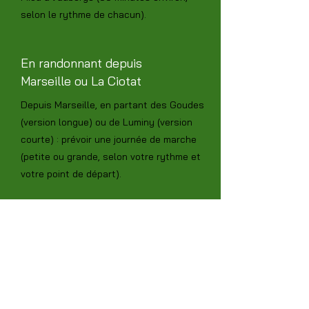
selon le rythme de chacun).
En randonnant depuis
Marseille ou La Ciotat
Depuis Marseille, en partant des Goudes
(version longue) ou de Luminy (version
courte) : prévoir une journée de marche
(petite ou grande, selon votre rythme et
votre point de départ).
Depuis La Ciotat : prévoir une demi-
journée de marche, en passant par les
belles falaises du Cap Canaille.
En voiture, puis à