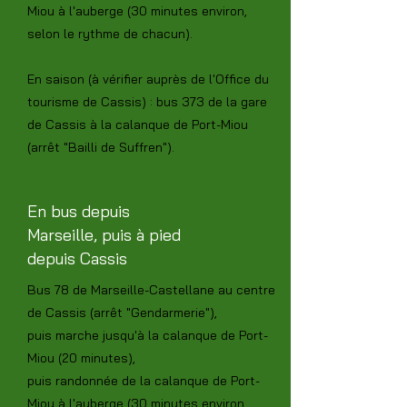
Miou à l'auberge (30 minutes environ,
selon le rythme de chacun).
En saison (à vérifier auprès de l'Office du
tourisme de Cassis) : bus 373 de la gare
de Cassis à la calanque de Port-Miou
(arrêt "Bailli de Suffren").
En bus depuis
Marseille, puis à pied
depuis Cassis
Bus 78 de Marseille-Castellane au centre
de Cassis (arrêt "Gendarmerie"),
puis marche jusqu'à la calanque de Port-
Miou (20 minutes),
puis randonnée de la calanque de Port-
Miou à l'auberge
(30 minutes environ,