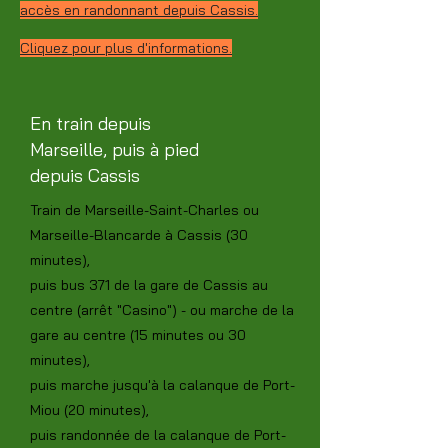
accès en randonnant depuis Cassis.
Cliquez pour plus d'informations.
En train depuis
Marseille, puis à pied
depuis Cassis
Train de Marseille-Saint-Charles ou
Marseille-Blancarde à Cassis (30
minutes),
puis bus 371 de la gare de Cassis au
centre (arrêt "Casino") - ou marche de la
gare au centre (15 minutes ou 30
minutes),
puis marche jusqu'à la calanque de Port-
Miou (20 minutes),
puis randonnée de la calanque de Port-